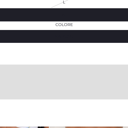
L
XL
COLORE
NARCISO