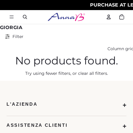
PURCHASE AT LE
Total
items
in
cart:
0
GIORGIA
Filter
Column gri
No products found.
Try using fewer filters, or
clear all filters
.
L'AZIENDA
ASSISTENZA CLIENTI