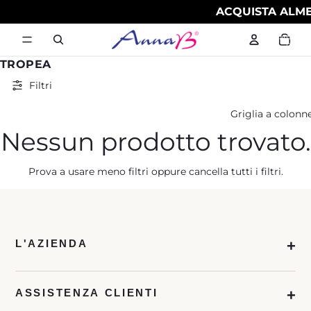
ACQUISTA ALME
Totale
articoli
nel
carrello:
0
TROPEA
Filtri
Griglia a colonn
Nessun prodotto trovato.
Prova a usare meno filtri oppure
cancella tutti i filtri
.
L'AZIENDA
ASSISTENZA CLIENTI