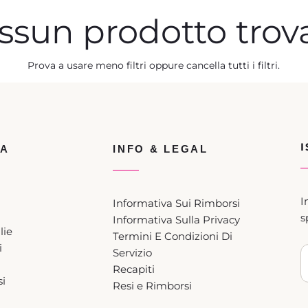
ssun prodotto trova
Prova a usare meno filtri oppure
cancella tutti i filtri
.
ZA
INFO & LEGAL
I
Informativa Sui Rimborsi
s
Informativa Sulla Privacy
lie
Termini E Condizioni Di
i
Servizio
Recapiti
i
Resi e Rimborsi